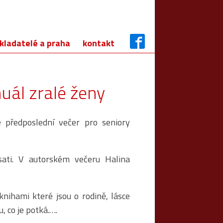
kladatelé a praha
kontakt
ál zralé ženy
 předposlední večer pro seniory
sati. V autorském večeru Halina
nihami které jsou o rodině, lásce
 co je potká.….