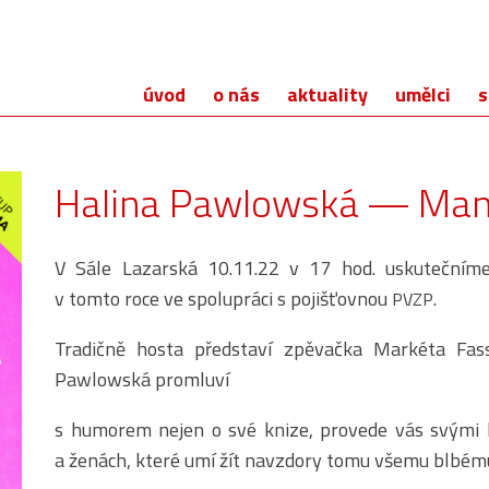
úvod
o nás
aktuality
umělci
s
Halina Pawlowská — Manu
V Sále Lazarská 10.11.22 v 17 hod. uskutečníme
v tomto roce ve spolupráci s pojišťovnou
.
PVZP
Tradičně hosta představí zpěvačka Markéta Fas
Pawlowská promluví
s humorem nejen o své knize, provede vás svými k
a ženách, které umí žít navzdory tomu všemu blbému,