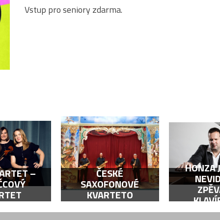
Vstup pro seniory zdarma.
HONZA 
ARTET –
ČESKÉ
NEVI
ČCOVÝ
SAXOFONOVÉ
ZPĚV
RTET
KVARTETO
KLAVÍ