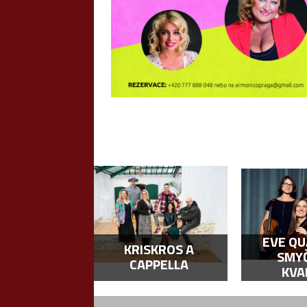
EVE QU
ÜLLEROVÁ
KRISKROS A
SMY
SOPRÁN
CAPPELLA
KVA